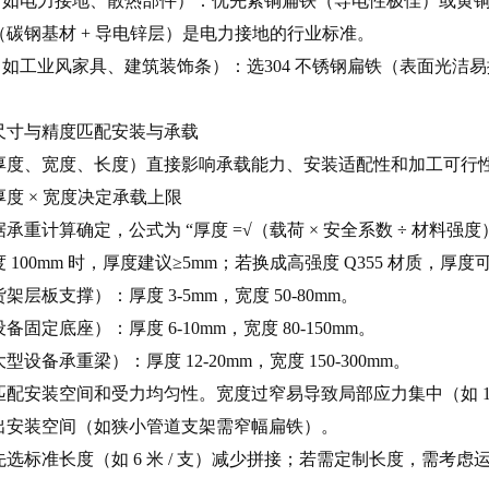
热类（如电力接地、散热部件）：优先紫铜扁铁（导电性极佳）或黄
碳钢基材 + 导电锌层）是电力接地的行业标准。
类（如工业风家具、建筑装饰条）：选304 不锈钢扁铁（表面光
尺寸与精度匹配安装与承载
厚度、宽度、长度）直接影响承载能力、安装适配性和加工可行
厚度 × 宽度决定承载上限
重计算确定，公式为 “厚度 =√（载荷 × 安全系数 ÷ 材料强度）”
 100mm 时，厚度建议≥5mm；若换成高强度 Q355 材质，
层板支撑）：厚度 3-5mm，宽度 50-80mm。
固定底座）：厚度 6-10mm，宽度 80-150mm。
设备承重梁）：厚度 12-20mm，宽度 150-300mm。
配安装空间和受力均匀性。宽度过窄易导致局部应力集中（如 10
出安装空间（如狭小管道支架需窄幅扁铁）。
选标准长度（如 6 米 / 支）减少拼接；若需定制长度，需考