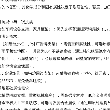
型的 “根基”，其化学成分和固有属性决定了耐腐蚀性、强度、
：对抗腐蚀与工况挑战
（如车间设备支架、家具框架）：优先选择普通碳素钢扁铁（Q2
可满足需求。
环境（如阳台护栏、户外广告牌支架）：需侧重耐腐蚀性，可选热镀
雨季频繁地区），升级为304 不锈钢扁铁，通过钝化膜隔绝水
如化工厂、沿海盐雾区）：必须选择耐酸碱、耐盐雾的材质，31
（如锌镍合金镀层）。
温环境：高温场景（如锅炉周边支架）选耐热钢扁铁（含铬、镍元
Q355ND，避免低温脆裂）。
：满足基础属性需求
桥梁辅助支撑、重型机械底座）：需高强度材质，低合金高强度钢扁
若承重极大且重量敏感，可选高强度合金扁铁（通过调质处理提