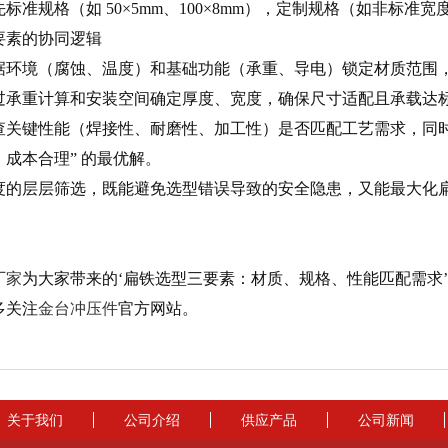
标准规格（如 50×5mm、100×8mm），定制规格（如非标
要素的协同逻辑
据环境（腐蚀、温度）和基础功能（承重、导电）锁定材质范围
承重计算和安装空间确定厚度、宽度，确保尺寸适配且承载达标，避
查关键性能（焊接性、耐磨性、加工性）是否匹配工艺需求，同时
成本合理” 的最优解。
度的层层筛选，既能避免选型错误导致的安全隐患，又能最大化
。
厂家
为大家带来的‘扁铁选型三要素：材质、规格、性能匹配需求
多关注
金台冲压件
官方网站。
关于我们
公司介绍
供应产品
公司新闻