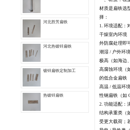
材质是扁铁选
择：
河北胜芳扁铁
1. 环境适配
干燥室内环境
外防腐处理即
河北热镀锌扁铁
潮湿 / 户外
极高（如海边、
高腐蚀环境（
镀锌扁铁定制加工
的低合金扁铁
高温 / 低
性钢扁铁（如 
热镀锌扁铁
2. 功能适配
结构承重类（如
受更大载荷；