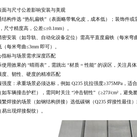
：表面与尺寸公差影响安装与美观
结构件选 “热轧扁铁”（表面略带氧化皮，成本低）；装饰件或
，尺寸精度高，公差≤±0.1mm）。
精密安装（如导轨、自动化设备定位）需高平直度扁铁（每米弯曲
（每米弯曲≤3mm 即可）。
心指标与场景需求深度匹配
使用效果的 “晴雨表”，需跳出 “材质 = 性能” 的误区，关
：强度、韧性、硬度的精准匹配
强度：承重场景必须达标，例如 Q235 抗拉强度≥375MPa，适合
如车辆撞击护栏），需同时关注 “冲击韧性”（≥27J/cm²，避免
繁焊接的场景（如钢结构拼接）选低碳钢（Q235 焊接性最佳）
（易出现焊接裂纹）。