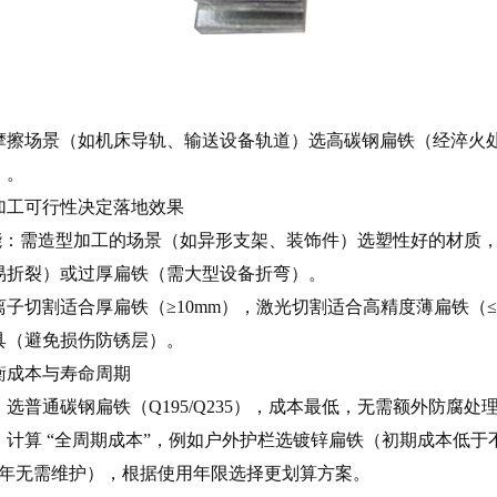
摩擦场景（如机床导轨、输送设备轨道）选高碳钢扁铁（经淬火处理
）。
：加工可行性决定落地效果
性能：需造型加工的场景（如异形支架、装饰件）选塑性好的材质，如
易折裂）或过厚扁铁（需大型设备折弯）。
子切割适合厚扁铁（≥10mm），激光切割适合高精度薄扁铁（
具（避免损伤防锈层）。
平衡成本与寿命周期
选普通碳钢扁铁（Q195/Q235），成本最低，无需额外防腐处
计算 “全周期成本”，例如户外护栏选镀锌扁铁（初期成本低于不锈钢，
0 年无需维护），根据使用年限选择更划算方案。