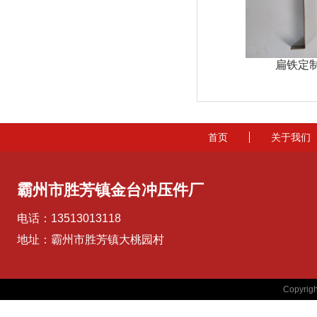
扁铁Q235
扁铁加工定制
扁铁定
首页
关于我们
霸州市胜芳镇金台冲压件厂
电话：13513013118
地址：霸州市胜芳镇大桃园村
Copyr