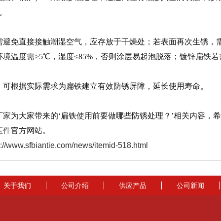
）。
需避免直接接触潮湿空气，应存放于干燥处；若表面再次生锈，
环境温度需≥5℃，湿度≤85%，否则涂层易起泡脱落；镀锌扁铁
，可根据实际需求为扁铁建立有效防锈屏障，延长使用寿命。
厂家
为大家带来的‘扁铁使用前要做哪些防锈处理？’相关内容，
压件
官方网站。
p://www.sfbiantie.com/news/itemid-518.html
关于我们
公司介绍
供应产品
公司新闻