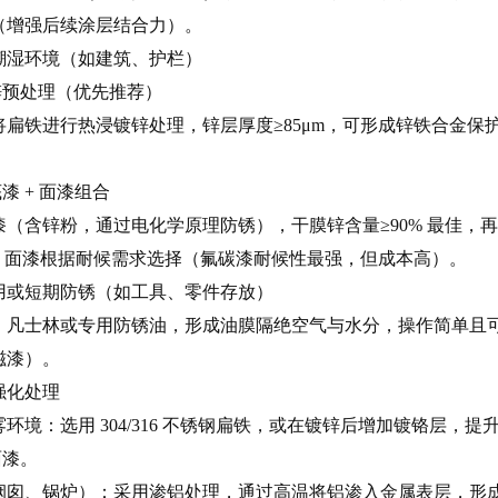
（增强后续涂层结合力）。
潮湿环境（如建筑、护栏）
锌预处理（优先推荐）
扁铁进行热浸镀锌处理，锌层厚度≥85μm，可形成锌铁合金保护层
漆 + 面漆组合
（含锌粉，通过电化学原理防锈），干膜锌含量≥90% 最佳，再
），面漆根据耐候需求选择（氟碳漆耐候性最强，但成本高）。
用或短期防锈（如工具、零件存放）
、凡士林或专用防锈油，形成油膜隔绝空气与水分，操作简单且
磁漆）。
强化处理
环境：选用 304/316 不锈钢扁铁，或在镀锌后增加镀铬层，提
面漆。
烟囱、锅炉）：采用渗铝处理，通过高温将铝渗入金属表层，形