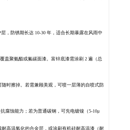
，防锈期长达 10-30 年，适合长期暴露在风雨中
覆盖聚氨酯或氟碳面漆。富锌底漆需涂刷 2 遍（总
可随时擦掉。若需兼顾美观，可喷一层薄的自喷式防
升抗腐蚀能力；若为普通碳钢，可先电镀镍（5-10μ
成耐高温氧化的合金层，或涂刷有机硅耐高温漆（耐