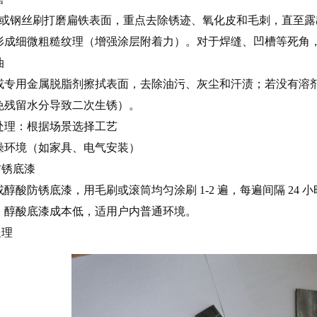
砂纸或钢丝刷打磨扁铁表面，重点去除锈迹、氧化皮和毛刺，直至露
形成细微粗糙纹理（增强涂层附着力）。对于焊缝、凹槽等死角
油
或专用金属脱脂剂擦拭表面，去除油污、灰尘和汗渍；若没有溶剂
免残留水分导致二次生锈）。
处理：根据场景选择工艺
燥环境（如家具、电气安装）
防锈底漆
醇酸防锈底漆，用毛刷或滚筒均匀涂刷 1-2 遍，每遍间隔 24
；醇酸底漆成本低，适用户内普通环境。
处理