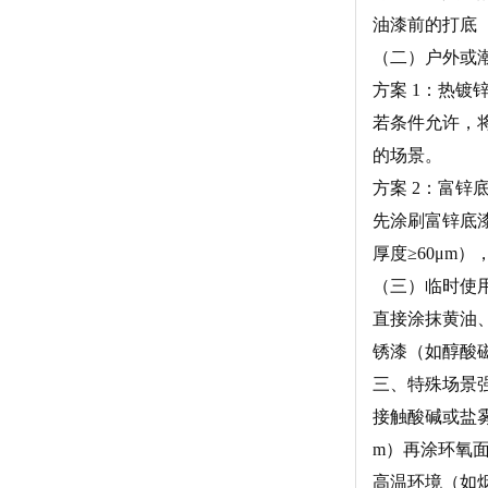
油漆前的打底
（二）户外或
方案 1：热镀
若条件允许，将
的场景。
方案 2：富锌底
先涂刷富锌底漆
厚度≥60μm
（三）临时使
直接涂抹黄油
锈漆（如醇酸
三、特殊场景
接触酸碱或盐雾
m）再涂环氧
高温环境（如