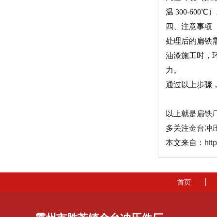
温 300-600℃
四、注意事项
处理后的扁铁
油漆施工时，
力。
通过以上步骤
以上就是
扁铁
多关注
金台冲
本文来自：
htt
首页