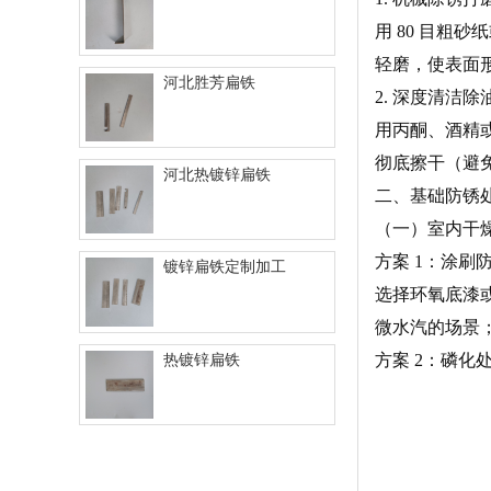
用 80 目粗
轻磨，使表面
河北胜芳扁铁
2. 深度清洁除
用丙酮、酒精
彻底擦干（避
河北热镀锌扁铁
二、基础防锈
（一）室内干
方案 1：涂刷
镀锌扁铁定制加工
选择环氧底漆或
微水汽的场景
方案 2：磷化
热镀锌扁铁