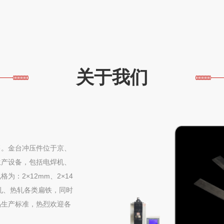
关于我们
售。金台冲压件位于京、
生产设备，包括电焊机、
：2×12mm、2×14
产冷轧、热轧各类扁铁，同时
品生产标准，热烈欢迎各